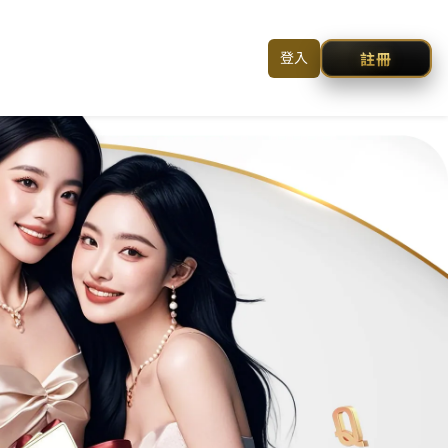
简体中文
聯絡我們
搜尋
送出
樂城
娛樂城官網
樂城
娛樂城推薦
戲
娛樂城評價
樂
娛樂城攻略
不出金
娛樂城最新消
息