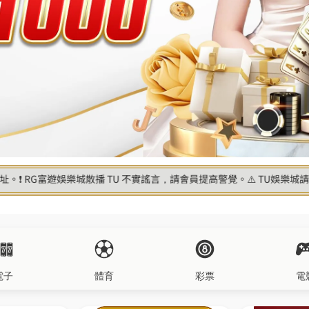
娛樂城
娛樂城詐騙
娛樂城換現金